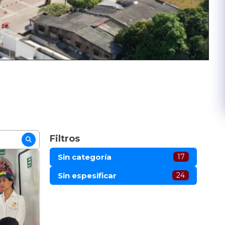
Filtros
Sin categoría
17
Sin espesificar
24